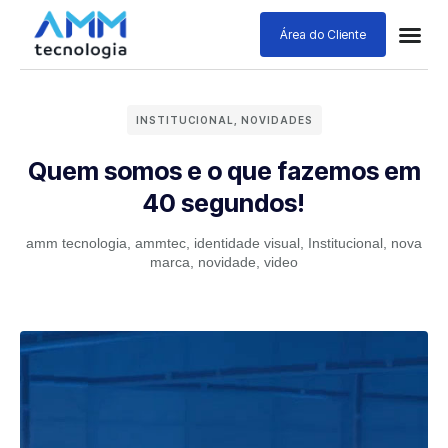
Área do Cliente
INSTITUCIONAL
,
NOVIDADES
Quem somos e o que fazemos em
40 segundos!
amm tecnologia
,
ammtec
,
identidade visual
,
Institucional
,
nova
marca
,
novidade
,
video