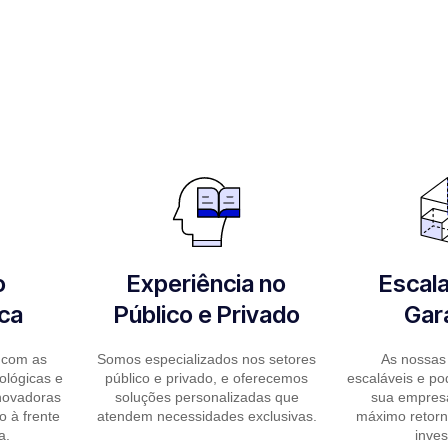
o
Experiência no
Escala
ca
Público e Privado
Gar
 com as
Somos especializados nos setores
As nossas
ológicas e
público e privado, e oferecemos
escaláveis e p
novadoras
soluções personalizadas que
sua empresa
o à frente
atendem necessidades exclusivas.
máximo retorn
a.
inves